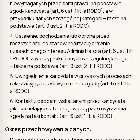
niewymaganych przepisami prawa, na podstawie
zgody kandydata (art. 6 ust. 1 lit. a RODO), a w
przypadku danych szczególnej kategorii – także na
podstawie (art. 9 ust. 2 lit. a RODO),
Ustalenie, dochodzenie lub obrona przed
roszczeniami, co stanowi realizację prawnie
uzasadnionego interesu Administratora (art. 6 ust. 1 lit.
f RODO), a w przypadku danych szczególnej kategorii
– także na podstawie (art. 9 ust. 2 lit. f RODO),
Uwzględnienie kandydata w przyszłych procesach
rekrutacyjnych, jeśli wyrazi na to zgodę (art. 6 ust. 1 lit.
a RODO),
Kontakt z osobami wskazanymi przez kandydata
jako udzielające referencji, w przypadku wyrażenia
zgody na taki kontakt (art. 6 ust. 1 lit. a RODO).
Okres przechowywania danych:
Dane osobowe będą przechowywane do zakończenia