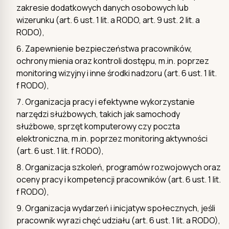
zakresie dodatkowych danych osobowych lub
wizerunku (art. 6 ust. 1 lit. a RODO, art. 9 ust. 2 lit. a
RODO),
Zapewnienie bezpieczeństwa pracowników,
ochrony mienia oraz kontroli dostępu, m.in. poprzez
monitoring wizyjny i inne środki nadzoru (art. 6 ust. 1 lit.
f RODO),
Organizacja pracy i efektywne wykorzystanie
narzędzi służbowych, takich jak samochody
służbowe, sprzęt komputerowy czy poczta
elektroniczna, m.in. poprzez monitoring aktywności
(art. 6 ust. 1 lit. f RODO),
Organizacja szkoleń, programów rozwojowych oraz
oceny pracy i kompetencji pracowników (art. 6 ust. 1 lit.
f RODO),
Organizacja wydarzeń i inicjatyw społecznych, jeśli
pracownik wyrazi chęć udziału (art. 6 ust. 1 lit. a RODO),