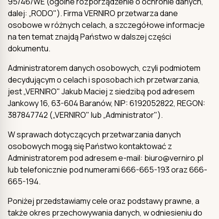
95/46/WE (ogólne rozporządzenie o ochronie danych,
dalej: „RODO"). Firma VERNIRO przetwarza dane
osobowe w różnych celach, a szczegółowe informacje
na ten temat znajdą Państwo w dalszej części
dokumentu.
Administratorem danych osobowych, czyli podmiotem
decydującym o celach i sposobach ich przetwarzania,
jest „VERNIRO" Jakub Maciej z siedzibą pod adresem
Jankowy 16, 63-604 Baranów, NIP: 6192052822, REGON:
387847742 („VERNIRO" lub „Administrator").
W sprawach dotyczących przetwarzania danych
osobowych mogą się Państwo kontaktować z
Administratorem pod adresem e-mail: biuro@verniro.pl
lub telefonicznie pod numerami 666-665-193 oraz 666-
665-194.
Poniżej przedstawiamy cele oraz podstawy prawne, a
także okres przechowywania danych, w odniesieniu do