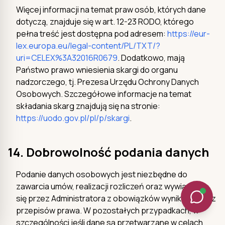
Więcej informacji na temat praw osób, których dane
dotyczą, znajduje się w art. 12-23 RODO, którego
pełna treść jest dostępna pod adresem:
https://eur-
lex.europa.eu/legal-content/PL/TXT/?
uri=CELEX%3A32016R0679
. Dodatkowo, mają
Państwo prawo wniesienia skargi do organu
nadzorczego, tj. Prezesa Urzędu Ochrony Danych
Osobowych. Szczegółowe informacje na temat
składania skarg znajdują się na stronie:
https://uodo.gov.pl/pl/p/skargi
.
14. Dobrowolność podania danych
Podanie danych osobowych jest niezbędne do
zawarcia umów, realizacji rozliczeń oraz wywiązania
się przez Administratora z obowiązków wynikających z
przepisów prawa. W pozostałych przypadkach, w
szczególności jeśli dane są przetwarzane w celach