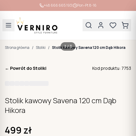
|
+48 666 665 193
Pon-Pt 8-16
1
/
3
/
/
Strona główna
Stoliki
Stolik kawowy Savena 120 cm Dąb Hikora
← Powrót do
Stoliki
Kod produktu:
7753
Stolik kawowy Savena 120 cm Dąb
Hikora
499
zł