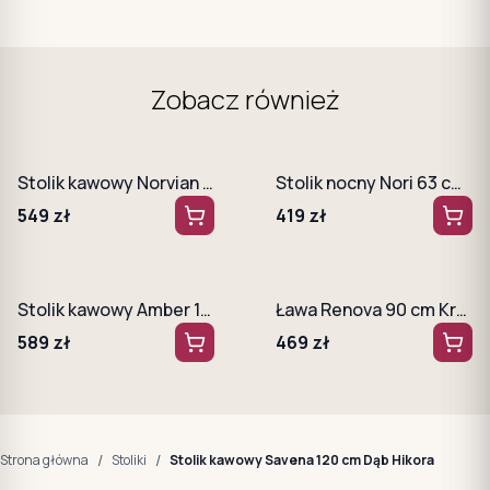
Zobacz również
Stolik kawowy Norvian 90 cm Dąb Artisan + Czarny
Stolik nocny Nori 63 cm Dąb dunin + czarne nogi
549
zł
419
zł
Stolik kawowy Amber 100 cm Dąb hikora + czarny stelaż
Ława Renova 90 cm Kraft Złoty
589
zł
469
zł
/
/
Strona główna
Stoliki
Stolik kawowy Savena 120 cm Dąb Hikora