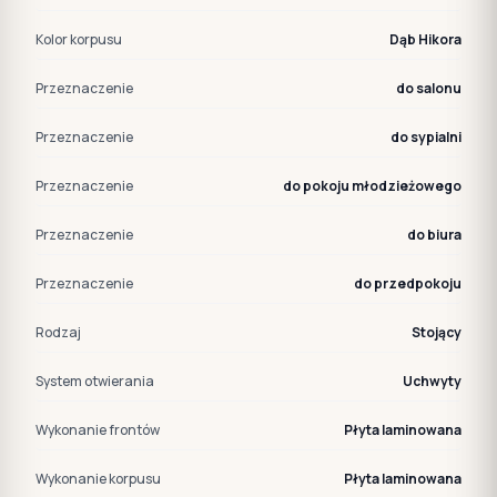
Kolor korpusu
Dąb Hikora
Przeznaczenie
do salonu
Przeznaczenie
do sypialni
Przeznaczenie
do pokoju młodzieżowego
Przeznaczenie
do biura
Przeznaczenie
do przedpokoju
Rodzaj
Stojący
System otwierania
Uchwyty
Wykonanie frontów
Płyta laminowana
Wykonanie korpusu
Płyta laminowana