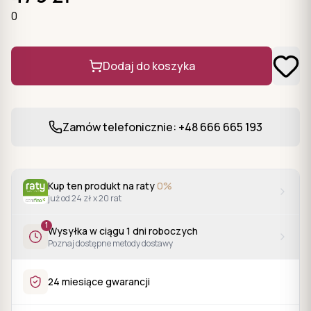
0
Dodaj do koszyka
Zamów telefonicznie: +48 666 665 193
Kup ten produkt na raty
0%
już od 24 zł x 20 rat
1
Wysyłka w ciągu
1
dni roboczych
Poznaj dostępne metody dostawy
24 miesiące gwarancji