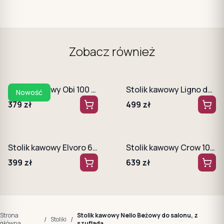
Zobacz również
Stolik kawowy Obi 100 cm Biały + Dąb Grandson
Stolik kawowy Ligno do salonu LAMELE Dąb artisan + czarny antracyt
Nowość
379
zł
499
zł
Stolik kawowy Elvoro 65 cm Dąb Ribbeck
Stolik kawowy Crow 104 cm kaszmir + złoty stelaż
399
zł
639
zł
Strona
Stolik kawowy Nelio Beżowy do salonu, z
/
/
Stoliki
główna
szufladą