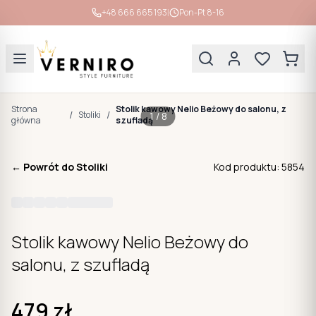
|
+48 666 665 193
Pon-Pt 8-16
Strona
Stolik kawowy Nelio Beżowy do salonu, z
/
/
Stoliki
1
/
8
główna
szufladą
← Powrót do
Stoliki
Kod produktu:
5854
Stolik kawowy Nelio Beżowy do
salonu, z szufladą
479
zł