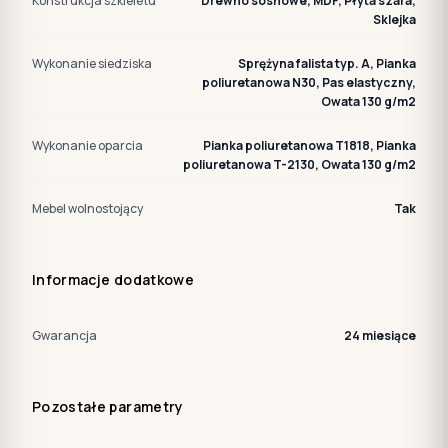
Konstrukcja szkieletu
Drewno sosnowe, MDF, Płyta szara,
Sklejka
Wykonanie siedziska
Sprężyna falista typ. A, Pianka
poliuretanowa N30, Pas elastyczny,
Owata 130 g/m2
Wykonanie oparcia
Pianka poliuretanowa T1818, Pianka
poliuretanowa T-2130, Owata 130 g/m2
Mebel wolnostojący
Tak
Informacje dodatkowe
Gwarancja
24 miesiące
Pozostałe parametry