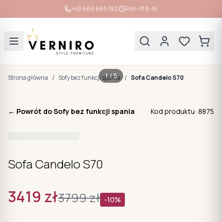
|
+48 666 665 193
Pon-Pt 8-16
1
/
5
/
/
Strona główna
Sofy bez funkcji spania
Sofa Candelo S70
← Powrót do
Sofy bez funkcji spania
Kod produktu:
8875
Sofa Candelo S70
3419
zł
3799
zł
-
10
%