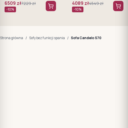
6509
zł
4089
zł
7229
zł
4549
zł
-
10
%
-
10
%
/
/
Strona główna
Sofy bez funkcji spania
Sofa Candelo S70