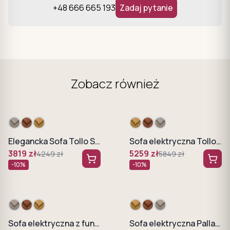
+48 666 665 193
Zadaj pytanie
Zobacz również
Elegancka Sofa Tollo S2 WERSAL
Sofa elektryczna Tollo S3E
3819
zł
5259
zł
4249
zł
5849
zł
-
10
%
-
10
%
Sofa elektryczna z funkcją spania Albio Bigsofa
Sofa elektryczna Palladio S3E