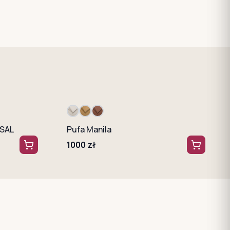
RSAL
Pufa Manila
1000
zł