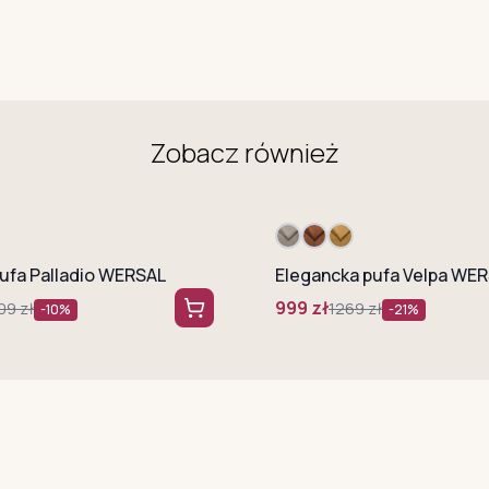
Zobacz również
ufa Palladio WERSAL
Elegancka pufa Velpa WE
999
zł
09
zł
1269
zł
-
10
%
-
21
%