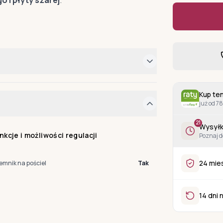
Kup ten
już od 78
21
Wysyłk
nkcje i możliwości regulacji
Poznaj d
24 mie
emnik na pościel
Tak
14 dni 