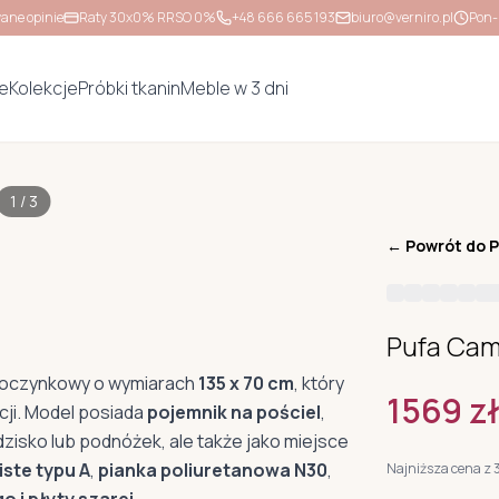
ane opinie
Raty 30x0% RRSO 0%
+48 666 665 193
biuro@verniro.pl
Pon-
e
Kolekcje
Próbki tkanin
Meble w 3 dni
1
/
3
← Powrót do
P
Pufa Ca
ypoczynkowy o wymiarach
135 x 70 cm
, który
1569
z
kcji. Model posiada
pojemnik na pościel
,
dzisko lub podnóżek, ale także jako miejsce
iste typu A
,
pianka poliuretanowa N30
,
Najniższa cena z 
 i płyty szarej
.