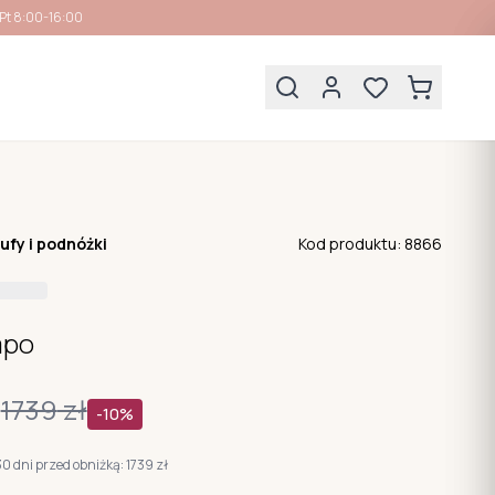
Pt 8:00-16:00
ufy i podnóżki
Kod produktu:
8866
mpo
ł
1739
zł
-
10
%
30 dni przed obniżką:
1739
zł