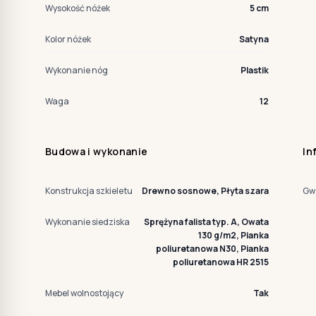
Wysokość nóżek
5 cm
Kolor nóżek
Satyna
Wykonanie nóg
Plastik
Waga
12
Budowa i wykonanie
In
Konstrukcja szkieletu
Drewno sosnowe, Płyta szara
Gw
Wykonanie siedziska
Sprężyna falista typ. A, Owata
130 g/m2, Pianka
poliuretanowa N30, Pianka
poliuretanowa HR 2515
Mebel wolnostojący
Tak