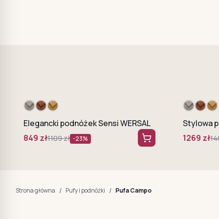
Elegancki podnóżek Sensi WERSAL
Stylowa p
849
zł
1269
zł
1109
zł
14
-
23
%
/
/
Strona główna
Pufy i podnóżki
Pufa Campo