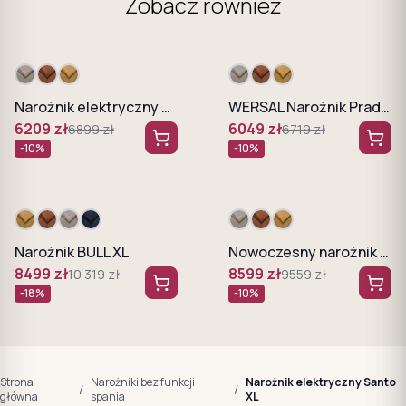
Zobacz również
Narożnik elektryczny Alvin S WERSAL
WERSAL Narożnik Prado L Regulowane oparcia i podłokietniki
6209
zł
6049
zł
6899
zł
6719
zł
-
10
%
-
10
%
Narożnik BULL XL
Nowoczesny narożnik elektryczny Campo XL wysuwane siedzisko
8499
zł
8599
zł
10 319
zł
9559
zł
-
18
%
-
10
%
Strona
Narożniki bez funkcji
Narożnik elektryczny Santo
/
/
główna
spania
XL