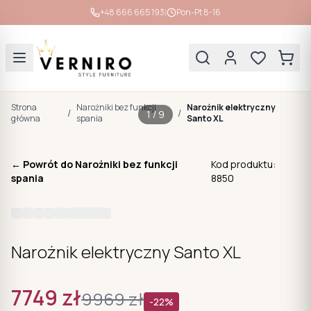
|
+48 666 665 193
Pon-Pt 8-16
Strona
Narożniki bez funkcji
Narożnik elektryczny
/
/
1
/
9
główna
spania
Santo XL
← Powrót do
Narożniki bez funkcji
Kod produktu:
spania
8850
Narożnik elektryczny Santo XL
7749
zł
9969
zł
-
22
%