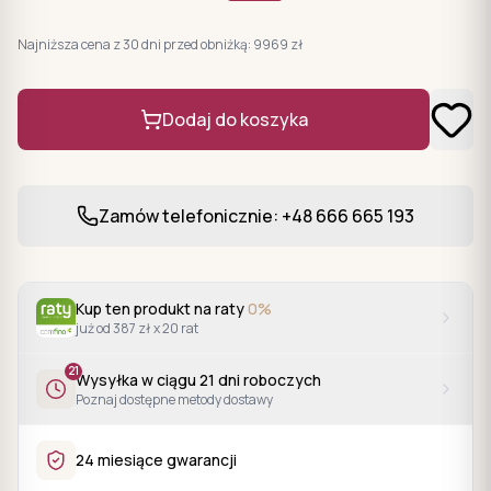
Najniższa cena z 30 dni przed obniżką:
9969
zł
Dodaj do koszyka
Zamów telefonicznie: +48 666 665 193
Kup ten produkt na raty
0%
już od 387 zł x 20 rat
21
Wysyłka w ciągu
21
dni roboczych
Poznaj dostępne metody dostawy
24 miesiące gwarancji