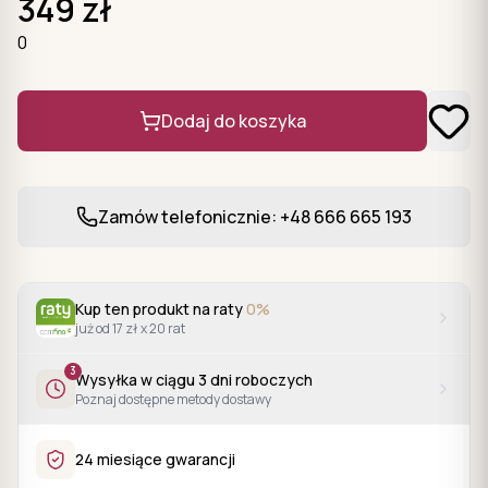
349
zł
0
Dodaj do koszyka
Zamów telefonicznie: +48 666 665 193
Kup ten produkt na raty
0%
już od 17 zł x 20 rat
3
Wysyłka w ciągu
3
dni roboczych
Poznaj dostępne metody dostawy
24 miesiące gwarancji