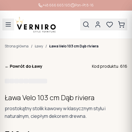
|
+48 666 665 193
Pon-Pt 8-16
/
/
Strona główna
Ławy
Ława Velo 103 cm Dąb riviera
← Powrót do
Ławy
Kod produktu:
616
Ława Velo 103 cm Dąb riviera
prostokątny stolik kawowy w klasycznym stylu i
naturalnym, ciepłym dekorem drewna.