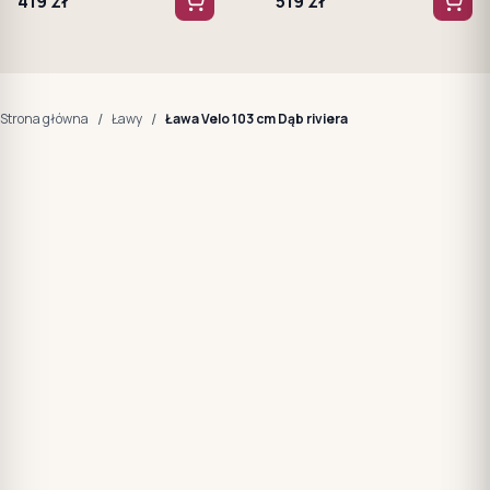
419
zł
519
zł
/
/
Strona główna
Ławy
Ława Velo 103 cm Dąb riviera