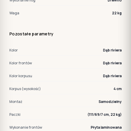
Wykonanie nóg
Drewno
Waga
22 kg
Pozostałe parametry
Kolor
Dąb riviera
Kolor frontów
Dąb riviera
Kolor korpusu
Dąb riviera
Korpus (wysokość)
4 cm
Montaż
Samodzielny
Paczki
(111/69/7 cm, 22 kg)
Wykonanie frontów
Płyta laminowana