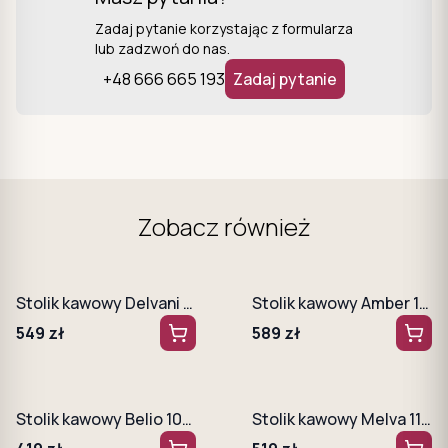
Zadaj pytanie korzystając z formularza
lub zadzwoń do nas.
+48 666 665 193
Zadaj pytanie
Zobacz również
Stolik kawowy Delvani 90 cm Kaszmir
Stolik kawowy Amber 100 cm Czarny
549
zł
589
zł
Stolik kawowy Belio 100 cm Kaszmir + złote nogi
Stolik kawowy Melva 110 cm Dąb Ribbeck + Biały