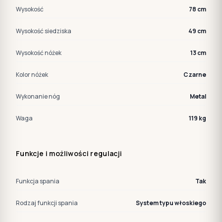
Wysokość
78 cm
Wysokość siedziska
49 cm
Wysokość nóżek
13 cm
Kolor nóżek
Czarne
Wykonanie nóg
Metal
Waga
119 kg
Funkcje i możliwości regulacji
Funkcja spania
Tak
Rodzaj funkcji spania
System typu włoskiego