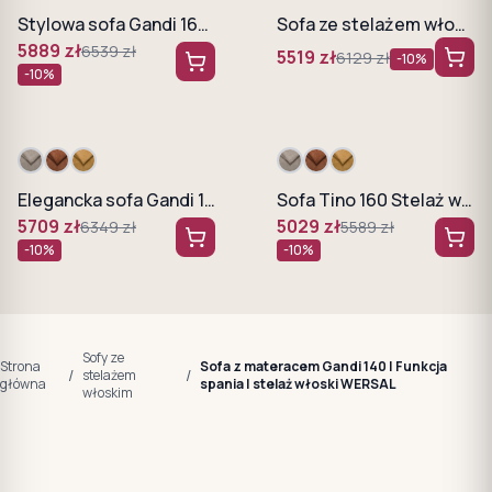
Stylowa sofa Gandi 160 system włoski
Sofa ze stelażem włoskim Gandi 120
5889
zł
6539
zł
5519
zł
6129
zł
-
10
%
-
10
%
Elegancka sofa Gandi 140 ze stelażem włoskim
Sofa Tino 160 Stelaż włoski, funkcja spania WERSAL
5709
zł
5029
zł
6349
zł
5589
zł
-
10
%
-
10
%
Sofy ze
Strona
Sofa z materacem Gandi 140 | Funkcja
/
/
stelażem
główna
spania | stelaż włoski WERSAL
włoskim