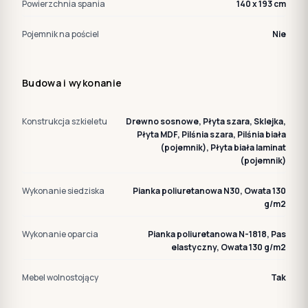
Powierzchnia spania
140 x 193 cm
Pojemnik na pościel
Nie
Budowa i wykonanie
Konstrukcja szkieletu
Drewno sosnowe, Płyta szara, Sklejka,
Płyta MDF, Pilśnia szara, Pilśnia biała
(pojemnik), Płyta biała laminat
(pojemnik)
Wykonanie siedziska
Pianka poliuretanowa N30, Owata 130
g/m2
Wykonanie oparcia
Pianka poliuretanowa N-1818, Pas
elastyczny, Owata 130 g/m2
Mebel wolnostojący
Tak