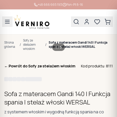
|
+48 666 665 193
Pon-Pt 8-16
Sofy ze
Strona
Sofa z materacem Gandi 140 | Funkcja
/
/
stelażem
główna
spania | stelaż włoski WERSAL
1
/
5
włoskim
← Powrót do
Sofy ze stelażem włoskim
Kod produktu:
8111
Sofa z materacem Gandi 140 | Funkcja
spania | stelaż włoski WERSAL
z systemem włoskim i wygodną funkcją spania na co