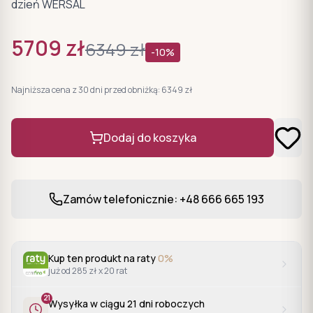
dzień WERSAL
5709
zł
6349
zł
-
10
%
Najniższa cena z 30 dni przed obniżką:
6349
zł
Dodaj do koszyka
Zamów telefonicznie: +48 666 665 193
Kup ten produkt na raty
0%
już od 285 zł x 20 rat
21
Wysyłka w ciągu
21
dni roboczych