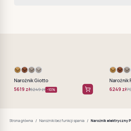
Narożnik Giotto
Narożnik 
5619
zł
6249
zł
6249
zł
7
-
10
%
/
/
Strona główna
Narożniki bez funkcji spania
Narożnik elektryczny P