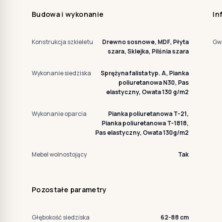
Budowa i wykonanie
In
Konstrukcja szkieletu
Drewno sosnowe, MDF, Płyta
Gw
szara, Sklejka, Pilśnia szara
Wykonanie siedziska
Sprężyna falista typ. A, Pianka
poliuretanowa N30, Pas
elastyczny, Owata 130 g/m2
Wykonanie oparcia
Pianka poliuretanowa T-21,
Pianka poliuretanowa T-1818,
Pas elastyczny, Owata 130g/m2
Mebel wolnostojący
Tak
Pozostałe parametry
Głębokość siedziska
62-88 cm