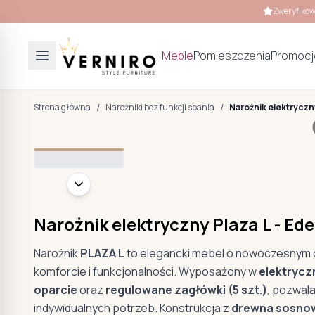
Zweryfikow
Meble
Pomieszczenia
Promocj
/
/
Strona główna
Narożniki bez funkcji spania
Narożnik elektryczn
+
2
Narożnik elektryczny Plaza L - E
Narożnik
PLAZA L
to elegancki mebel o nowoczesnym c
komforcie i funkcjonalności. Wyposażony w
elektrycz
oparcie
oraz
regulowane zagłówki (5 szt.)
, pozwal
indywidualnych potrzeb. Konstrukcja z
drewna sosnow