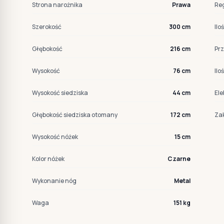
Strona narożnika
Prawa
Re
Szerokość
300 cm
Il
Głębokość
216 cm
Pr
Wysokość
76 cm
Ilo
Wysokość siedziska
44 cm
Ele
Głębokość siedziska otomany
172 cm
Zak
Wysokość nóżek
15 cm
Kolor nóżek
Czarne
Wykonanie nóg
Metal
Waga
151 kg