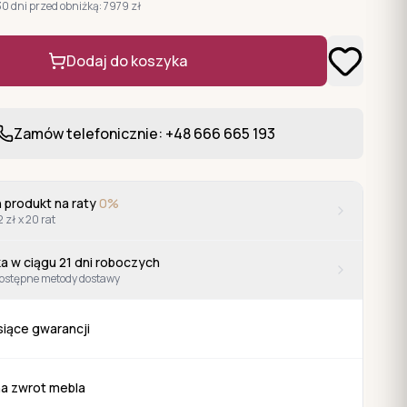
30 dni przed obniżką:
7979
zł
Dodaj do koszyka
Zamów telefonicznie: +48 666 665 193
 produkt na raty
0%
2 zł x 20 rat
a w ciągu
21
dni roboczych
ostępne metody dostawy
siące gwarancji
na zwrot mebla