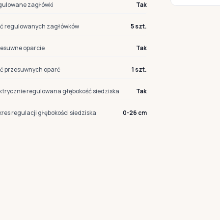
gulowane zagłówki
Tak
ość regulowanych zagłówków
5 szt.
zesuwne oparcie
Tak
ść przesuwnych oparć
1 szt.
ktrycznie regulowana głębokość siedziska
Tak
res regulacji głębokości siedziska
0-26 cm