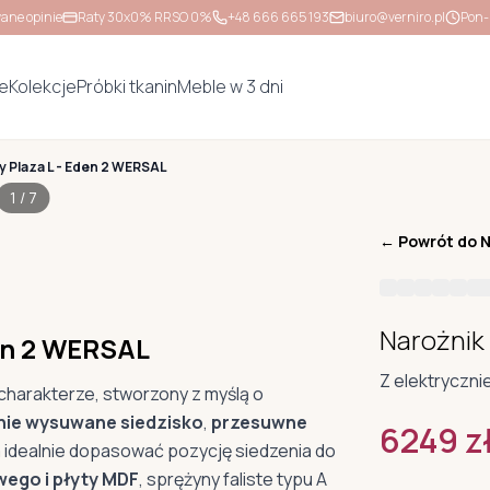
ane opinie
Raty 30x0% RRSO 0%
+48 666 665 193
biuro@verniro.pl
Pon-
e
Kolekcje
Próbki tkanin
Meble w 3 dni
y Plaza L - Eden 2 WERSAL
1
/
7
← Powrót do
N
Narożnik
den 2 WERSAL
Z elektryczni
harakterze, stworzony z myślą o
nie wysuwane siedzisko
,
przesuwne
6249
z
a idealnie dopasować pozycję siedzenia do
ego i płyty MDF
, sprężyny faliste typu A