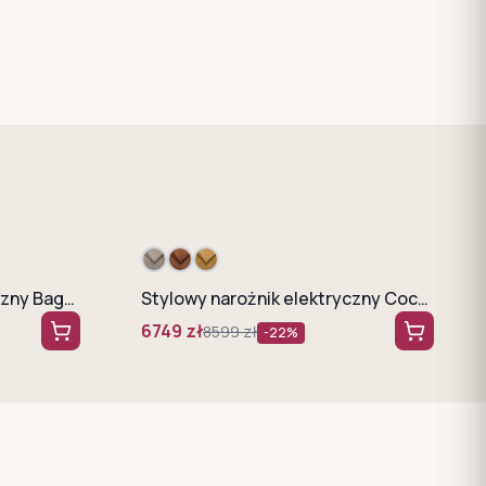
WERSAL Narożnik elektryczny Baggio skóra naturalna
Stylowy narożnik elektryczny Cocoon L
6749
zł
8599
zł
-
22
%