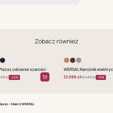
Zobacz również
Plaza L odcienie szarości
12 099
zł
979
zł
13 439
zł
-
22
%
-
10
%
laza L - Eden 2 WERSAL