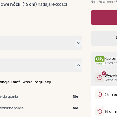
Najniższa cena z 
owe nóżki (15 cm)
nadają lekkości i
Kup ten
już od 31
21
Wysyłk
Poznaj d
nkcje i możliwości regulacji
24 mie
nkcja spania
Nie
emnik na pościel
Nie
14 dni 