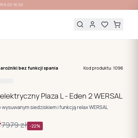
Pt 8:00-16:00
arożniki bez funkcji spania
Kod produktu:
1096
 elektryczny Plaza L - Eden 2 WERSAL
e wysuwanym siedziskiem i funkcją relax WERSAL
ł
7979
zł
-
22
%