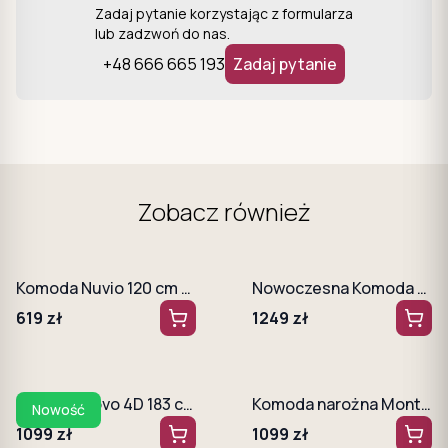
Zadaj pytanie korzystając z formularza
lub zadzwoń do nas.
+48 666 665 193
Zadaj pytanie
Zobacz również
Komoda Nuvio 120 cm Dąb złoty + biały + grafit
Nowoczesna Komoda Verona 6 szuflad Ryflowana Beż + złote nogi
619
zł
1249
zł
Komoda Novo 4D 183 cm Dąb Dunin
Komoda narożna Monteri 131 cm Kraft Biały - Strona lewa
Nowość
1099
zł
1099
zł