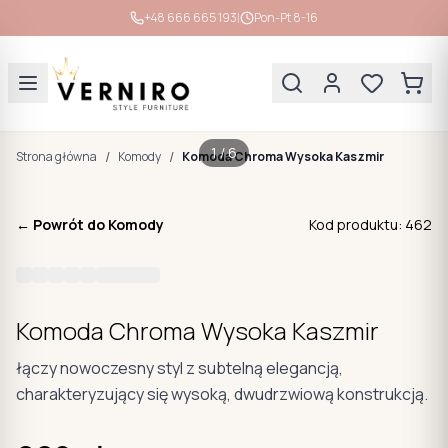
|
+48 666 665 193
Pon-Pt 8-16
1
/
6
/
/
Strona główna
Komody
Komoda Chroma Wysoka Kaszmir
← Powrót do
Komody
Kod produktu:
462
Komoda Chroma Wysoka Kaszmir
łączy nowoczesny styl z subtelną elegancją,
charakteryzujący się wysoką, dwudrzwiową konstrukcją.