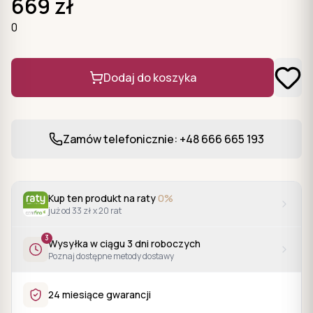
669
zł
0
Dodaj do koszyka
Zamów telefonicznie: +48 666 665 193
Kup ten produkt na raty
0%
już od 33 zł x 20 rat
3
Wysyłka w ciągu
3
dni roboczych
Poznaj dostępne metody dostawy
24 miesiące gwarancji