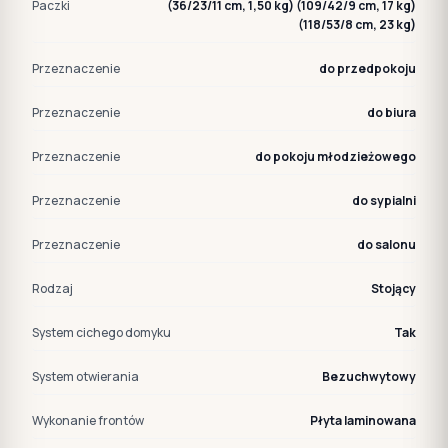
Paczki
(36/23/11 cm, 1,50 kg) (109/42/9 cm, 17 kg)
(118/53/8 cm, 23 kg)
Przeznaczenie
do przedpokoju
Przeznaczenie
do biura
Przeznaczenie
do pokoju młodzieżowego
Przeznaczenie
do sypialni
Przeznaczenie
do salonu
Rodzaj
Stojący
System cichego domyku
Tak
System otwierania
Bezuchwytowy
Wykonanie frontów
Płyta laminowana