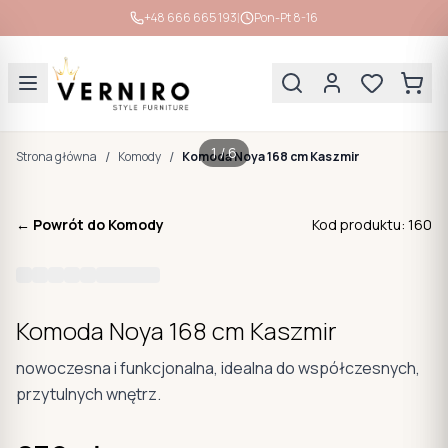
|
+48 666 665 193
Pon-Pt 8-16
1
/
6
/
/
Strona główna
Komody
Komoda Noya 168 cm Kaszmir
← Powrót do
Komody
Kod produktu:
160
Komoda Noya 168 cm Kaszmir
nowoczesna i funkcjonalna, idealna do współczesnych,
przytulnych wnętrz.