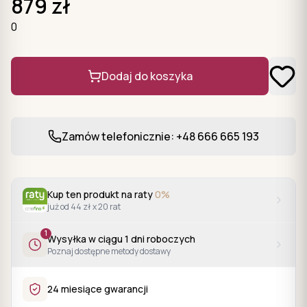
879
zł
0
Dodaj do koszyka
Zamów telefonicznie: +48 666 665 193
Kup ten produkt na raty
0%
już od 44 zł x 20 rat
1
Wysyłka w ciągu
1
dni roboczych
Poznaj dostępne metody dostawy
24 miesiące gwarancji