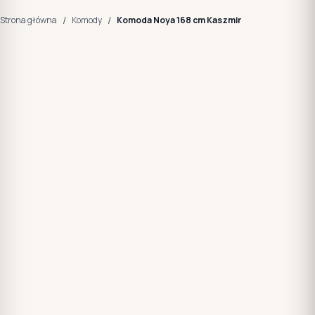
/
/
Strona główna
Komody
Komoda Noya 168 cm Kaszmir