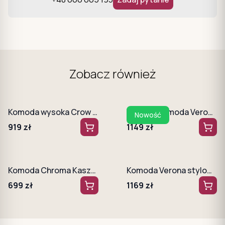
Zobacz również
Komoda wysoka Crow 104 cm czarna + czarny stelaż
Wysoka komoda Verona 2D ryflowana Beż + złote nogi
Nowość
919
zł
1149
zł
Komoda Chroma Kaszmir
Komoda Verona stylowa beżowa ze złotymi nogami, Ryflowane fronty
699
zł
1169
zł