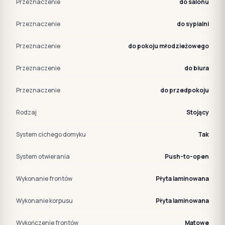
Przeznaczenie
do salonu
Przeznaczenie
do sypialni
Przeznaczenie
do pokoju młodzieżowego
Przeznaczenie
do biura
Przeznaczenie
do przedpokoju
Rodzaj
Stojący
System cichego domyku
Tak
System otwierania
Push-to-open
Wykonanie frontów
Płyta laminowana
Wykonanie korpusu
Płyta laminowana
Wykończenie frontów
Matowe