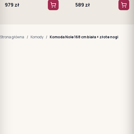
979
zł
589
zł
/
/
Strona główna
Komody
Komoda Nole 168 cm biała + złote nogi