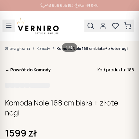
|
+48 666 665 193
Pon-Pt 8-16
1
/
5
/
/
Strona główna
Komody
Komoda Nole 168 cm biała + złote nogi
← Powrót do
Komody
Kod produktu:
188
Komoda Nole 168 cm biała + złote
nogi
1599
zł