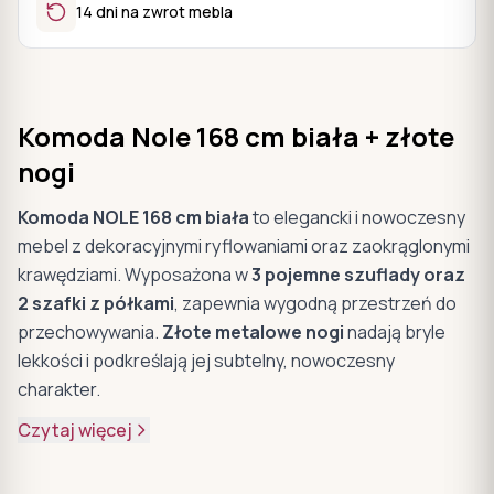
14 dni na zwrot mebla
Komoda Nole 168 cm biała + złote
nogi
Komoda NOLE 168 cm biała
to elegancki i nowoczesny
mebel z dekoracyjnymi ryflowaniami oraz zaokrąglonymi
krawędziami. Wyposażona w
3 pojemne szuflady oraz
2 szafki z półkami
, zapewnia wygodną przestrzeń do
przechowywania.
Złote metalowe nogi
nadają bryle
lekkości i podkreślają jej subtelny, nowoczesny
charakter.
Czytaj więcej