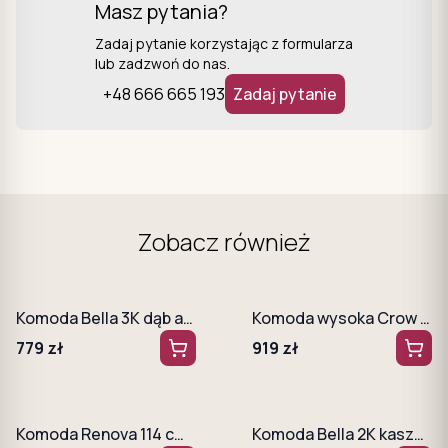
Masz pytania?
Zadaj pytanie korzystając z formularza
lub zadzwoń do nas.
+48 666 665 193
Zadaj pytanie
Zobacz również
Komoda Bella 3K dąb artisan + czarne lamele
Komoda wysoka Crow 104 cm kaszmir + złoty stelaż
779
zł
919
zł
Komoda Renova 114 cm Kraft Złoty
Komoda Bella 2K kaszmir + czarne lamele