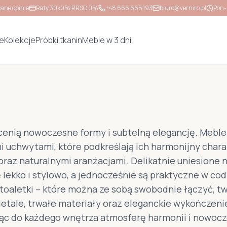
ane opinie
Raty 30x0% RRSO 0%
+48 666 665 193
biuro@verniro.pl
Pon-
e
Kolekcje
Próbki tkanin
Meble w 3 dni
 cenią nowoczesne formy i subtelną elegancję. Meble
 uchwytami, które podkreślają ich harmonijny chara
 oraz naturalnymi aranżacjami. Delikatnie uniesione
ię lekko i stylowo, a jednocześnie są praktyczne w c
toaletki – które można ze sobą swobodnie łączyć, t
etale, trwałe materiały oraz eleganckie wykończenie
ąc do każdego wnętrza atmosferę harmonii i nowocz