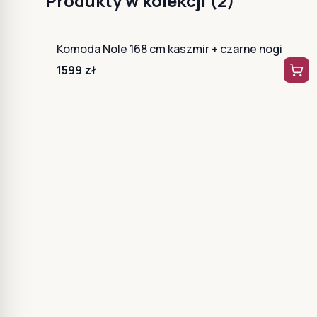
Produkty w kolekcji (
2
)
Komoda Nole 168 cm kaszmir + czarne nogi
1599
zł