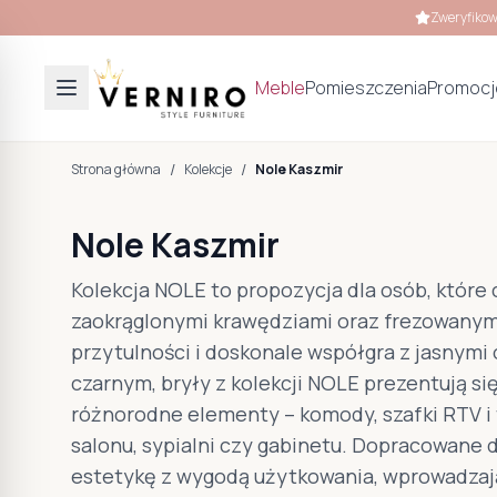
Zweryfikow
Meble
Pomieszczenia
Promocj
/
/
Strona główna
Kolekcje
Nole Kaszmir
Nole Kaszmir
Kolekcja NOLE to propozycja dla osób, które
zaokrąglonymi krawędziami oraz frezowanymi
przytulności i doskonale współgra z jasnymi
czarnym, bryły z kolekcji NOLE prezentują s
różnorodne elementy – komody, szafki RTV i 
salonu, sypialni czy gabinetu. Dopracowane d
estetykę z wygodą użytkowania, wprowadzaj