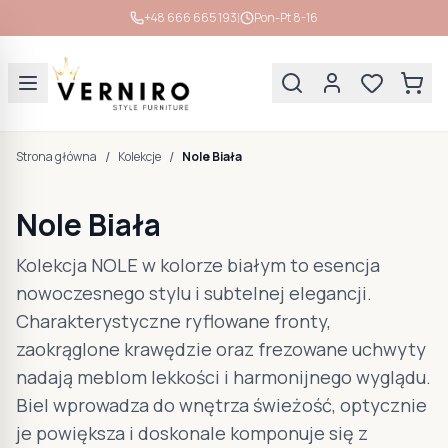
|
+48 666 665 193
Pon-Pt 8-16
/
/
Strona główna
Kolekcje
Nole Biała
Nole Biała
Kolekcja NOLE w kolorze białym to esencja
nowoczesnego stylu i subtelnej elegancji.
Charakterystyczne ryflowane fronty,
zaokrąglone krawędzie oraz frezowane uchwyty
nadają meblom lekkości i harmonijnego wyglądu.
Biel wprowadza do wnętrza świeżość, optycznie
je powiększa i doskonale komponuje się z