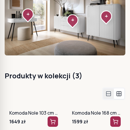
+
+
+
Produkty w kolekcji (
3
)
Komoda Nole 103 cm biała + złote nogi
Komoda Nole 168 cm biała + czarne nogi
1649
zł
1599
zł