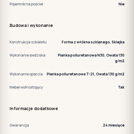
Pojemnik na pościel
Nie
Budowa i wykonanie
Konstrukcja szkieletu
Forma z włókna szklanego, Sklejka
Wykonanie siedziska
Pianka poliuretanowa N30, Owata 130
g/m2
Wykonanie oparcia
Pianka poliuretanowa T-21, Owata 130 g/m2
Mebel wolnostojący
Tak
Informacje dodatkowe
Gwarancja
24 miesiące