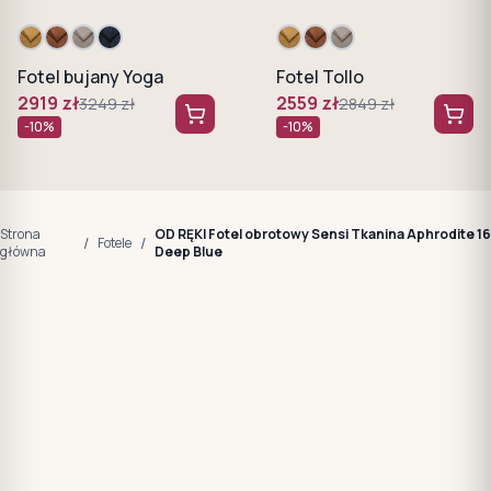
Fotel bujany Yoga
Fotel Tollo
2919
zł
2559
zł
3249
zł
2849
zł
-
10
%
-
10
%
Strona
OD RĘKI Fotel obrotowy Sensi Tkanina Aphrodite 16
/
/
Fotele
główna
Deep Blue