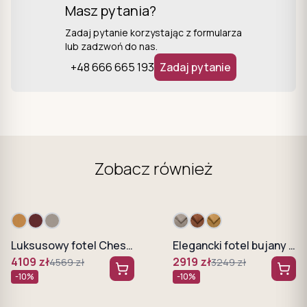
Masz pytania?
Zadaj pytanie korzystając z formularza
lub zadzwoń do nas.
+48 666 665 193
Zadaj pytanie
Zobacz również
Luksusowy fotel Chesterfield - Skóra naturalna WERSAL
Elegancki fotel bujany Yoga WERSAL
4109
zł
2919
zł
4569
zł
3249
zł
-
10
%
-
10
%