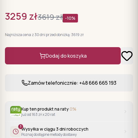
3259
zł
3619
zł
-
10
%
Najniższa cena z 30 dni przed obniżką:
3619
zł
Dodaj do koszyka
Zamów telefonicznie: +48 666 665 193
Kup ten produkt na raty
0%
już od 163 zł x 20 rat
3
Wysyłka w ciągu
3
dni roboczych
Poznaj dostępne metody dostawy