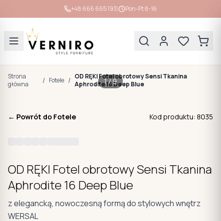
|
+48 666 665 193
Pon-Pt 8-16
Strona
OD RĘKI Fotel obrotowy Sensi Tkanina
/
/
Fotele
1
/
9
główna
Aphrodite 16 Deep Blue
← Powrót do
Fotele
Kod produktu:
8035
OD RĘKI Fotel obrotowy Sensi Tkanina
Aphrodite 16 Deep Blue
z elegancką, nowoczesną formą do stylowych wnętrz
WERSAL