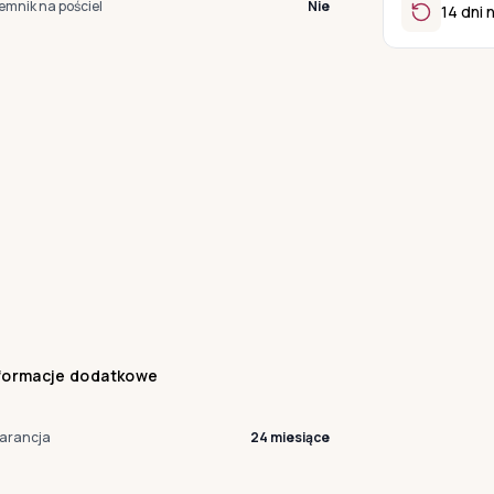
emnik na pościel
Nie
14 dni 
formacje dodatkowe
arancja
24 miesiące