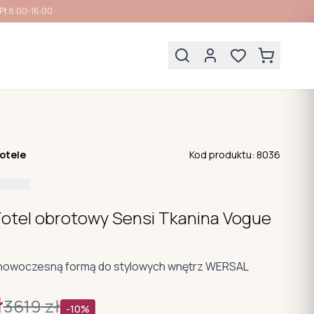
Pt 8:00-16:00
otele
Kod produktu:
8036
Fotel obrotowy Sensi Tkanina Vogue
 nowoczesną formą do stylowych wnętrz WERSAL
ł
3619
zł
-
10
%