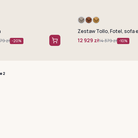
a
12 929
zł
79
zł
14 379
zł
-
20
%
-
10
%
e 2