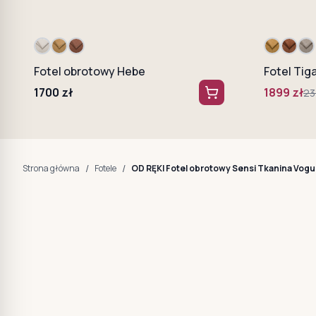
Fotel obrotowy Hebe
Fotel Tig
1700
zł
1899
zł
23
/
/
Strona główna
Fotele
OD RĘKI Fotel obrotowy Sensi Tkanina Vogu