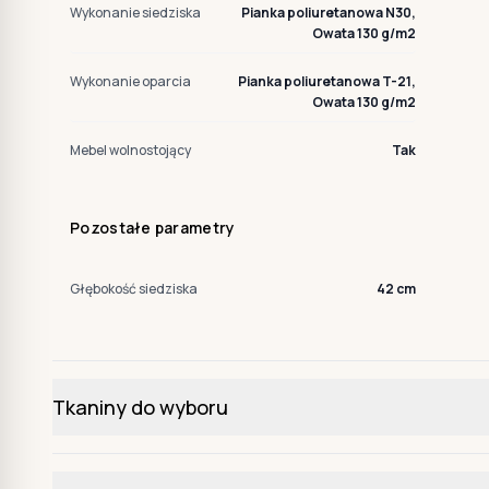
Wykonanie siedziska
Pianka poliuretanowa N30,
Owata 130 g/m2
Wykonanie oparcia
Pianka poliuretanowa T-21,
Owata 130 g/m2
Mebel wolnostojący
Tak
Pozostałe parametry
Głębokość siedziska
42 cm
Tkaniny do wyboru