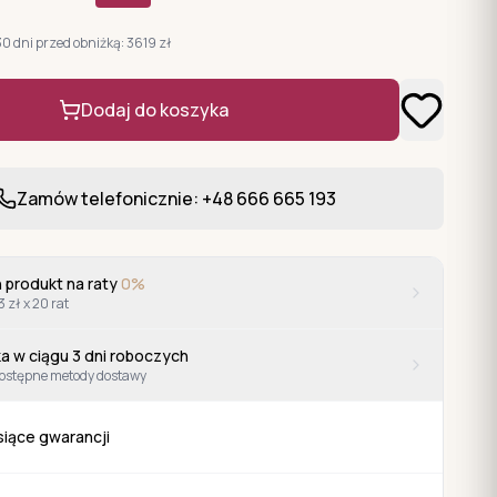
30 dni przed obniżką:
3619
zł
Dodaj do koszyka
Zamów telefonicznie: +48 666 665 193
 produkt na raty
0%
3 zł x 20 rat
a w ciągu
3
dni roboczych
ostępne metody dostawy
siące gwarancji