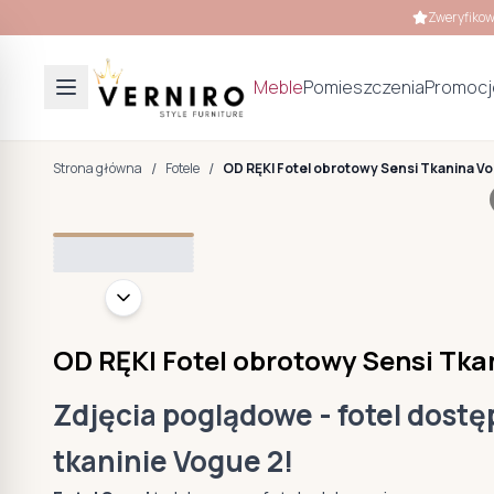
Zweryfikow
Meble
Pomieszczenia
Promocj
/
/
Strona główna
Fotele
OD RĘKI Fotel obrotowy Sensi Tkanina V
+
4
OD RĘKI Fotel obrotowy Sensi Tka
Zdjęcia poglądowe - fotel dostę
tkaninie Vogue 2!