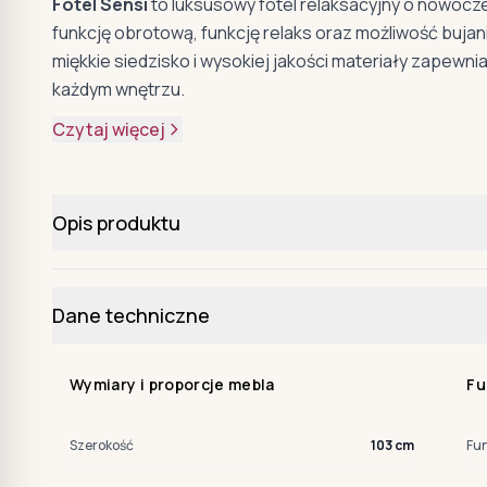
Fotel Sensi
to luksusowy fotel relaksacyjny o nowocz
funkcję obrotową, funkcję relaks oraz możliwość bujan
miękkie siedzisko i wysokiej jakości materiały zapew
każdym wnętrzu.
Czytaj więcej
Opis produktu
Dane techniczne
Wymiary i proporcje mebla
Fu
Szerokość
103 cm
Fu