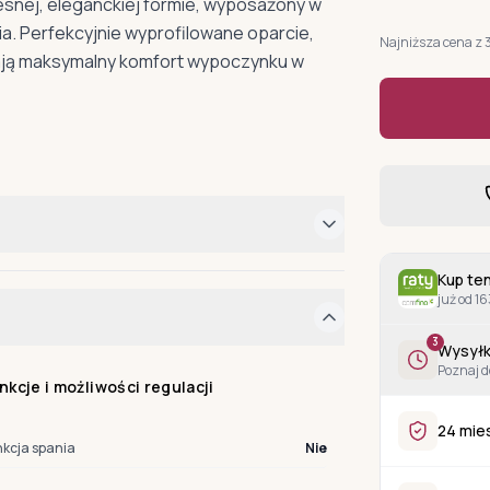
esnej, eleganckiej formie, wyposażony w
ia. Perfekcyjnie wyprofilowane oparcie,
Najniższa cena z 
niają maksymalny komfort wypoczynku w
Kup ten
już od 16
3
Wysyłk
Poznaj d
nkcje i możliwości regulacji
24 mie
nkcja spania
Nie