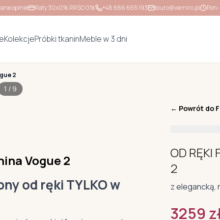
ane opinie
Raty 30x0% RRSO 0%
+48 666 665 193
biuro@verniro.pl
Pon-
e
Kolekcje
Próbki tkanin
Meble w 3 dni
ogue 2
1
/
9
← Powrót do
F
OD RĘKI 
nina Vogue 2
2
pny od ręki TYLKO w
z elegancką,
3259
z