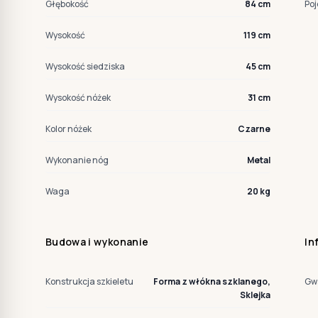
Głębokość
84 cm
Poj
Wysokość
119 cm
Wysokość siedziska
45 cm
Wysokość nóżek
31 cm
Kolor nóżek
Czarne
Wykonanie nóg
Metal
Waga
20 kg
Budowa i wykonanie
In
Konstrukcja szkieletu
Forma z włókna szklanego,
Gw
Sklejka