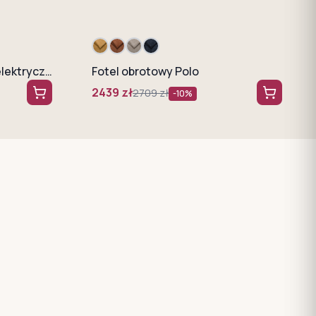
Zestaw Tollo, Fotel, sofa elektryczna S2E, sofa elektryczna S3E WERSAL
Fotel obrotowy Polo
2439
zł
2709
zł
-
10
%