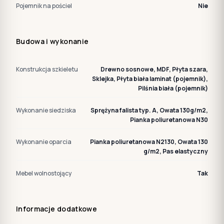
Pojemnik na pościel
Nie
Budowa i wykonanie
Konstrukcja szkieletu
Drewno sosnowe, MDF, Płyta szara,
Sklejka, Płyta biała laminat (pojemnik),
Pilśnia biała (pojemnik)
Wykonanie siedziska
Sprężyna falista typ. A, Owata 130g/m2,
Pianka poliuretanowa N30
Wykonanie oparcia
Pianka poliuretanowa N2130, Owata 130
g/m2, Pas elastyczny
Mebel wolnostojący
Tak
Informacje dodatkowe