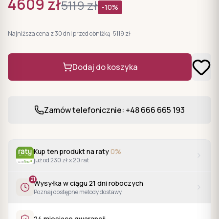
4609
zł
5119
zł
-
10
%
Najniższa cena z 30 dni przed obniżką:
5119
zł
Dodaj do koszyka
Zamów telefonicznie: +48 666 665 193
Kup ten produkt na raty
0%
już od 230 zł x 20 rat
21
Wysyłka w ciągu
21
dni roboczych
Poznaj dostępne metody dostawy
24 miesiące gwarancji