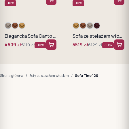
-
10
%
-
10
%
Elegancka Sofa Canto 120 z systemem włoskim
Sofa ze stelażem włoskim Gandi 120
4609
zł
5519
zł
5119
zł
6129
zł
-
10
%
-
10
%
/
/
Strona główna
Sofy ze stelażem włoskim
Sofa Tino 120