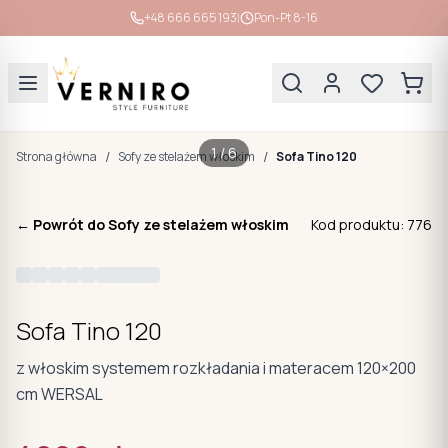
|
+48 666 665 193
Pon-Pt 8-16
1
/
6
/
/
Strona główna
Sofy ze stelażem włoskim
Sofa Tino 120
← Powrót do
Sofy ze stelażem włoskim
Kod produktu:
776
Sofa Tino 120
z włoskim systemem rozkładania i materacem 120×200
cm WERSAL