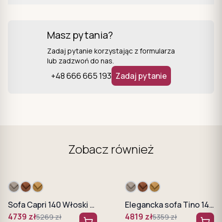
Masz pytania?
Zadaj pytanie korzystając z formularza
lub zadzwoń do nas.
+48 666 665 193
Zadaj pytanie
Zobacz również
Sofa Capri 140 Włoski system rozkładania
Elegancka sofa Tino 140 Stelaż włoski, funkcja spania WERSAL
4739
zł
4819
zł
5269
zł
5359
zł