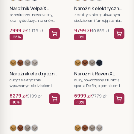
Narożnik Velpa XL
Narożnik elektryczny Colombo XL
przestronny i nowoczesny,
z elektrycznie regulowanym
idealny do dużych salonów
siedziskiem i funkcją spania
WERSAL
WERSAL
7999
zł
9799
zł
11 179
zł
10 889
zł
-
28
%
-
10
%
Narożnik elektryczny Magnetic XL
Narożnik Raven XL
duży z elektrycznie
duży, nowoczesny z funkcją
wysuwanym siedziskiem i
spania Delfin, pojemnikiem i
powierzchnią spania WERSAL
regulowanymi zagłówkami
8279
zł
6999
zł
9199
zł
7779
zł
WERSAL
-
10
%
-
10
%