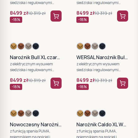
siedziska i regulowanymi
siedziska i regulowanymi
zagłówkami WERSAL
zagłówkami WERSAL
8499
zł
8499
zł
10 319
zł
10 319
zł
-
18
%
-
18
%
Narożnik Bull XL czarny
WERSAL Narożnik Bull XL
z elektrycznym wysuwem
z elektrycznym wysuwem
siedziska i regulowanymi
siedziska i regulowanymi
zagłówkami WERSAL
zagłówkami WERSAL
8499
zł
8499
zł
10 319
zł
10 319
zł
-
18
%
-
18
%
Nowoczesny Narożnik Caldo XL z funkcją spania
Narożnik Caldo XL WERSAL, z funkcją spania i pojemnikiem na pościel
z funkcją spania PUMA,
z funkcją spania PUMA,
pojemnikiem na pościel i
pojemnikiem na pościel i