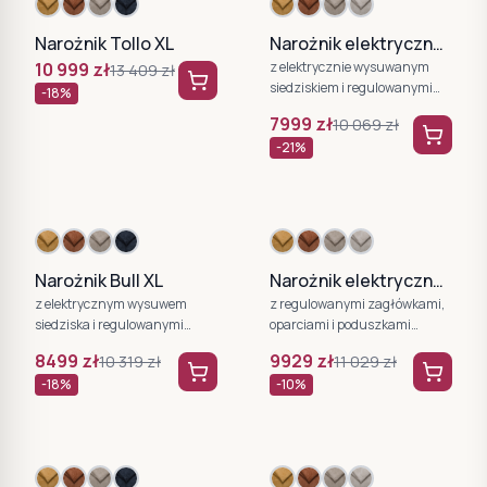
Narożnik Tollo XL
Narożnik elektryczny Plaza XL
10 999
zł
z elektrycznie wysuwanym
13 409
zł
siedziskiem i regulowanymi
-
18
%
zagłówkami WERSAL
7999
zł
10 069
zł
-
21
%
Narożnik Bull XL
Narożnik elektryczny Ilusio XL
z elektrycznym wysuwem
z regulowanymi zagłówkami,
siedziska i regulowanymi
oparciami i poduszkami
zagłówkami WERSAL
lędźwiowymi WERSAL
8499
zł
9929
zł
10 319
zł
11 029
zł
-
18
%
-
10
%