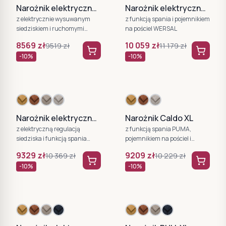
Narożnik elektryczny Montella XL
Narożnik elektryczny Murillo XL
z elektrycznie wysuwanym
z funkcją spania i pojemnikiem
siedziskiem i ruchomymi
na pościel WERSAL
zagłówkami WERSAL
8569
zł
10 059
zł
9519
zł
11 179
zł
-
10
%
-
10
%
Narożnik elektryczny Seledo XL
Narożnik Caldo XL
z elektryczną regulacją
z funkcją spania PUMA,
siedziska i funkcją spania
pojemnikiem na pościel i
WERSAL
regulowanymi zagłówkami
9329
zł
9209
zł
10 369
zł
10 229
zł
WERSAL
-
10
%
-
10
%