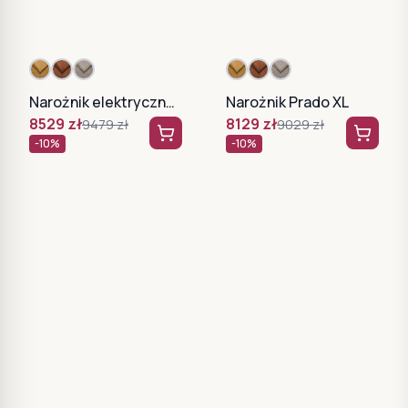
Narożnik elektryczny Focus XL
Narożnik Prado XL
8529
zł
8129
zł
9479
zł
9029
zł
-
10
%
-
10
%