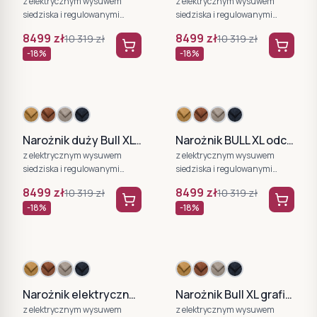
z elektrycznym wysuwem
z elektrycznym wysuwem
siedziska i regulowanymi
siedziska i regulowanymi
zagłówkami WERSAL
zagłówkami WERSAL
8499
zł
8499
zł
10 319
zł
10 319
zł
-
18
%
-
18
%
Narożnik duży Bull XL granatowy
Narożnik BULL XL odcienie szarości
z elektrycznym wysuwem
z elektrycznym wysuwem
siedziska i regulowanymi
siedziska i regulowanymi
zagłówkami WERSAL
zagłówkami WERSAL
8499
zł
8499
zł
10 319
zł
10 319
zł
-
18
%
-
18
%
Narożnik elektryczny BULL XL Eden 18
Narożnik Bull XL grafitowy
z elektrycznym wysuwem
z elektrycznym wysuwem