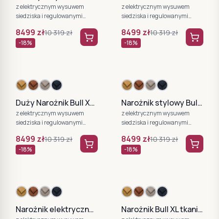
z elektrycznym wysuwem
z elektrycznym wysuwem
siedziska i regulowanymi
siedziska i regulowanymi
zagłówkami WERSAL
zagłówkami WERSAL
8499
zł
8499
zł
10 319
zł
10 319
zł
-
18
%
-
18
%
Duży Narożnik Bull XL bordowy WERSAL
Narożnik stylowy Bull XL
z elektrycznym wysuwem
z elektrycznym wysuwem
siedziska i regulowanymi
siedziska i regulowanymi
zagłówkami WERSAL
zagłówkami WERSAL
8499
zł
8499
zł
10 319
zł
10 319
zł
-
18
%
-
18
%
Narożnik elektryczny Bull XL oliwkowy
Narożnik Bull XL tkanina Eden 13